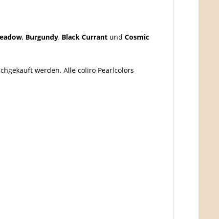
Meadow
,
Burgundy
,
Black Currant
und
Cosmic
hgekauft werden. Alle coliro Pearlcolors