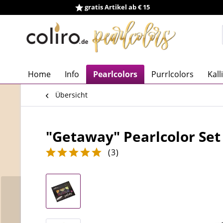
gratis Artikel ab € 15
Home
Info
Pearlcolors
Purrlcolors
Kall
Übersicht
"Getaway" Pearlcolor Set
(
3
)